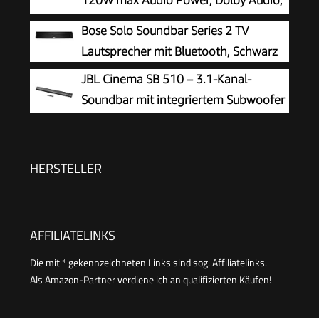
120W max Audio Power, Dolby Audio,
DTS Virtual:X, Voice Enhanced, TV
Bose Solo Soundbar Series 2 TV
Mode, EzPlay
Lautsprecher mit Bluetooth, Schwarz
JBL Cinema SB 510 – 3.1-Kanal-
Soundbar mit integriertem Subwoofer
für Heimkino Sound-System – Mit
Bluetooth-Musik-Streaming und Dolby Audio –
Schwarz
HERSTELLER
AFFILIATELINKS
Die mit * gekennzeichneten Links sind sog. Affiliatelinks.
Als Amazon-Partner verdiene ich an qualifizierten Käufen!