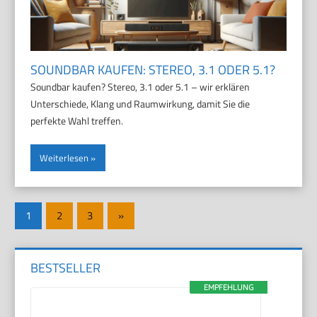
SOUNDBAR KAUFEN: STEREO, 3.1 ODER 5.1?
Soundbar kaufen? Stereo, 3.1 oder 5.1 – wir erklären
Unterschiede, Klang und Raumwirkung, damit Sie die
perfekte Wahl treffen.
Weiterlesen
Seitennummerierung
Nächste
1
2
3
»
der
Beiträge
Beiträge
BESTSELLER
EMPFEHLUNG