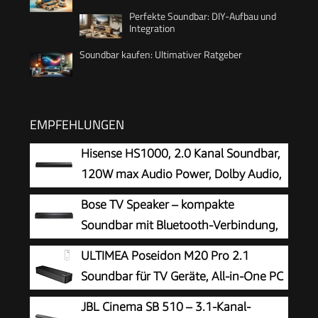
Perfekte Soundbar: DIY-Aufbau und
Integration
Soundbar kaufen: Ultimativer Ratgeber
EMPFEHLUNGEN
Hisense HS1000, 2.0 Kanal Soundbar,
120W max Audio Power, Dolby Audio,
DTS Virtual:X, Voice Enhanced, TV
Bose TV Speaker – kompakte
Mode, EzPlay
Soundbar mit Bluetooth-Verbindung,
Black
ULTIMEA Poseidon M20 Pro 2.1
Soundbar für TV Geräte, All-in-One PC
Soundbar
JBL Cinema SB 510 – 3.1-Kanal-