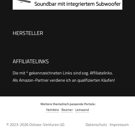
Soundbar mit integriertem Subwoofer
für Heimkino Sound-System – Mit
Bluetooth-Musik-Streaming und Dolby Audio –
Schwarz
HERSTELLER
AFFILIATELINKS
Die mit * gekennzeichneten Links sind sog. Affiliatelinks.
Als Amazon-Partner verdiene ich an qualifizierten Käufen!
Weitere thematisch passende Portale:
Heimkino
·
Beamer
·
Leinwand
© 2023-2026
Ostsee-Ventures UG
Datenschutz
·
Impressum