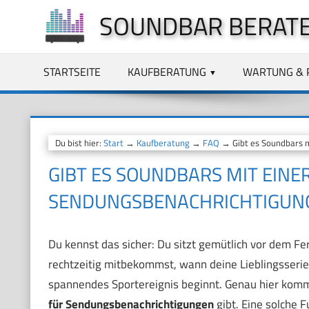
Zum
SOUNDBAR BERAT
Inhalt
springen
STARTSEITE
KAUFBERATUNG
WARTUNG & 
Du bist hier:
Start
→
Kaufberatung
→
FAQ
→ Gibt es Soundbars m
GIBT ES SOUNDBARS MIT EINE
SENDUNGSBENACHRICHTIGUN
Du kennst das sicher: Du sitzt gemütlich vor dem Fe
rechtzeitig mitbekommst, wann deine Lieblingsserie
spannendes Sportereignis beginnt. Genau hier kommt
für Sendungsbenachrichtigungen
gibt. Eine solche F