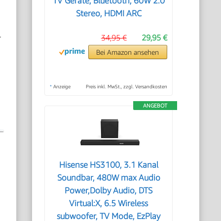
TV Geräte, Bluetooth, 60W 2.0
Stereo, HDMI ARC
r
34,95 €
29,95 €
Bei Amazon ansehen
h
*
Anzeige
Preis inkl. MwSt., zzgl. Versandkosten
ANGEBOT
Hisense HS3100, 3.1 Kanal
Soundbar, 480W max Audio
Power,Dolby Audio, DTS
Virtual:X, 6.5 Wireless
subwoofer, TV Mode, EzPlay