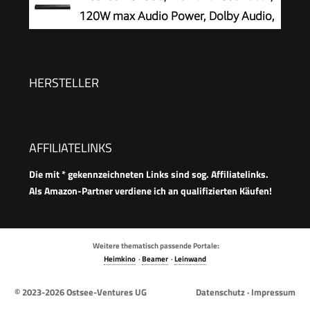
120W max Audio Power, Dolby Audio,
DTS Virtual:X, Voice Enhanced, TV
Mode, EzPlay
HERSTELLER
AFFILIATELINKS
Die mit * gekennzeichneten Links sind sog. Affiliatelinks.
Als Amazon-Partner verdiene ich an qualifizierten Käufen!
Weitere thematisch passende Portale:
Heimkino
·
Beamer
·
Leinwand
© 2023-2026
Ostsee-Ventures UG
Datenschutz
·
Impressum