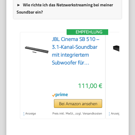
Wie richte ich das Netzwerkstreaming bei meiner
Soundbar ein?
EMPFEHLUNG
JBL Cinema SB 510 –
3.1-Kanal-Soundbar
mit integriertem
Subwoofer für
Heimkino Sound-
System – Mit
111,00 €
Bluetooth-Musik-
Streaming und Dolby
Audio – Schwarz
Bei Amazon ansehen
*
Anzeige
Preis inkl. MwSt., zzgl. Versandkosten
*
Anzeige