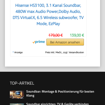
Hisense HS3100, 3.1 Kanal Soundbar,
480W max Audio Power,Dolby Audio,
DTS Virtual:X, 6.5 Wireless subwoofer, TV
Mode, EzPlay
179,00 €
139,00 €
Bei Amazon ansehen
*
Anzeige
Preis inkl. MwSt., zzgl. Versandkosten
TOP-ARTIKEL
Soundbar: Montage & Positionierung für besten
Klang
Soundbar einrichten: TV & Geräte verbinden