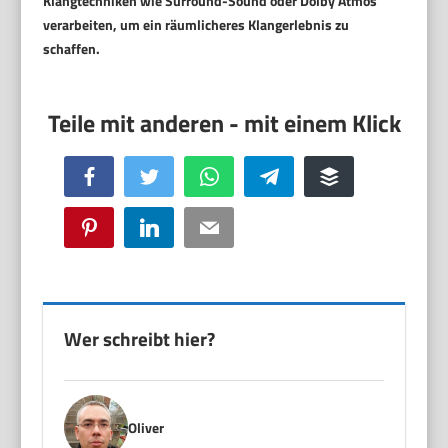
Klangtechniken wie Surround-Sound oder Dolby Atmos
verarbeiten, um ein räumlicheres Klangerlebnis zu
schaffen.
Facebook
Twitter
WhatsApp
Telegram
Buffer
Pinterest
LinkedIn
Email
Wer schreibt hier?
Oliver