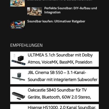
Perfekte Soundbar: DIY-Aufbau und
Integration
Soundbar kaufen: Ultimativer Ratgeber
EMPFEHLUNGEN
ULTIMEA 5.1ch Soundbar mit Dolby
Atmos, VoiceMX, BassMX, Poseidon
M60 Boom
JBL Cinema SB 550 – 3.1-Kanal-
Soundbar mit integriertem Subwoofer
für Heimkino Sound-System – Mit
Oakcastle SB40 Soundbar für TV
Bluetooth-Musik-Streaming und Dolby Audio –
Geräte, Bluetooth, 60W 2.0 Stereo,
Schwarz
HDMI ARC
Hisense HS1000, 2.0 Kanal Soundbar,