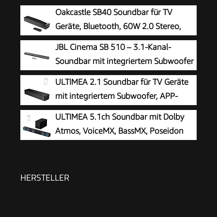
Oakcastle SB40 Soundbar für TV
Geräte, Bluetooth, 60W 2.0 Stereo,
HDMI ARC
JBL Cinema SB 510 – 3.1-Kanal-
Soundbar mit integriertem Subwoofer
für Heimkino Sound-System – Mit
ULTIMEA 2.1 Soundbar für TV Geräte
Bluetooth-Musik-Streaming und Dolby Audio –
mit integriertem Subwoofer, APP-
Schwarz
Steuerung, 132W All-in-One PC
ULTIMEA 5.1ch Soundbar mit Dolby
Soundbar für Gaming, TV Lautsprecher mit
Atmos, VoiceMX, BassMX, Poseidon
Verstellbarem Bass, Bluetooth® 5.4, Opt/AUX,
M60 Boom
Poseidon M20 Pro
HERSTELLER