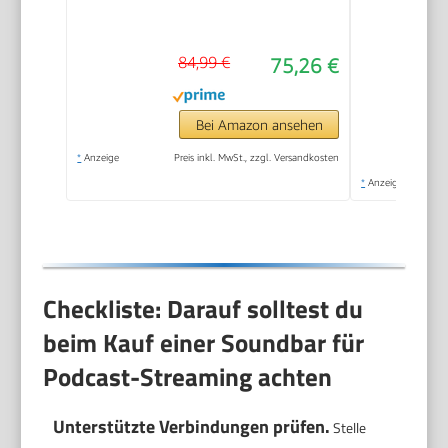
DTS Virtual:X, Voice
Enhanced, TV Mode,
84,99 €
75,26 €
EzPlay
Bei Amazon ansehen
*
Anzeige
Preis inkl. MwSt., zzgl. Versandkosten
*
Anzeige
Checkliste: Darauf solltest du
beim Kauf einer Soundbar für
Podcast-Streaming achten
Unterstützte Verbindungen prüfen.
Stelle