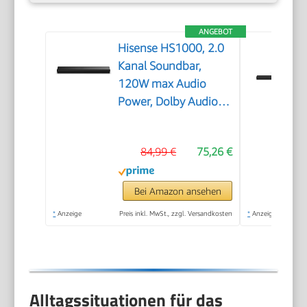
ANGEBOT
Hisense HS1000, 2.0
Kanal Soundbar,
120W max Audio
Power, Dolby Audio,
DTS Virtual:X, Voice
Enhanced, TV Mode,
84,99 €
75,26 €
EzPlay
Bei Amazon ansehen
*
Anzeige
Preis inkl. MwSt., zzgl. Versandkosten
*
Anzeige
Alltagssituationen für das