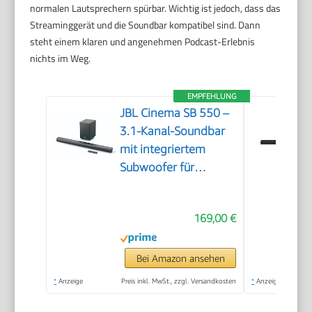
normalen Lautsprechern spürbar. Wichtig ist jedoch, dass das
Streaminggerät und die Soundbar kompatibel sind. Dann
steht einem klaren und angenehmen Podcast-Erlebnis
nichts im Weg.
EMPFEHLUNG
JBL Cinema SB 550 –
3.1-Kanal-Soundbar
mit integriertem
Subwoofer für
Heimkino Sound-
System – Mit
169,00 €
Bluetooth-Musik-
Streaming und Dolby
Audio – Schwarz
Bei Amazon ansehen
*
Anzeige
Preis inkl. MwSt., zzgl. Versandkosten
*
Anzeige