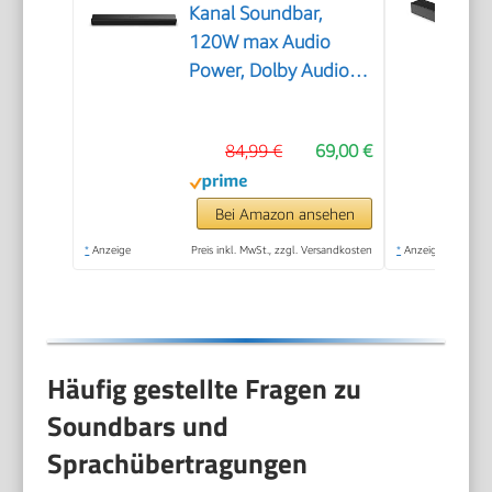
Kanal Soundbar,
120W max Audio
Power, Dolby Audio,
DTS Virtual:X, Voice
Enhanced, TV Mode,
84,99 €
69,00 €
EzPlay
Bei Amazon ansehen
*
Anzeige
Preis inkl. MwSt., zzgl. Versandkosten
*
Anzeige
Häufig gestellte Fragen zu
Soundbars und
Sprachübertragungen