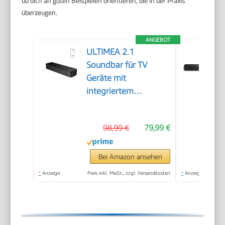
du dich an guten Beispielen orientieren, die in der Praxis
überzeugen.
ANGEBOT
ULTIMEA 2.1
Soundbar für TV
Geräte mit
integriertem
Subwoofer, APP-
Steuerung, 132W All-
98,99 €
79,99 €
in-One PC Soundbar
für Gaming, TV
Lautsprecher mit
Bei Amazon ansehen
Verstellbarem Bass,
*
Anzeige
Preis inkl. MwSt., zzgl. Versandkosten
*
Anzeige
Bluetooth® 5.4,
Opt/AUX, Poseidon
M20 Pro