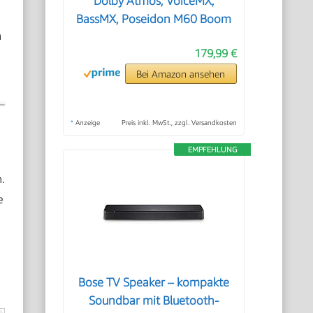
Dolby Atmos, VoiceMX,
BassMX, Poseidon M60 Boom
n
179,99 €
Bei Amazon ansehen
*
Anzeige
Preis inkl. MwSt., zzgl. Versandkosten
EMPFEHLUNG
.
e
Bose TV Speaker – kompakte
Soundbar mit Bluetooth-