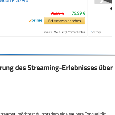
seidon M20 Pro
98,99 €
79,99 €
Bei Amazon ansehen
Preis inkl. MwSt., zzgl. Versandkosten
*
Anzeige
erung des Streaming-Erlebnisses über
treamst, möchtest du trotzdem eine saubere Tonqualität