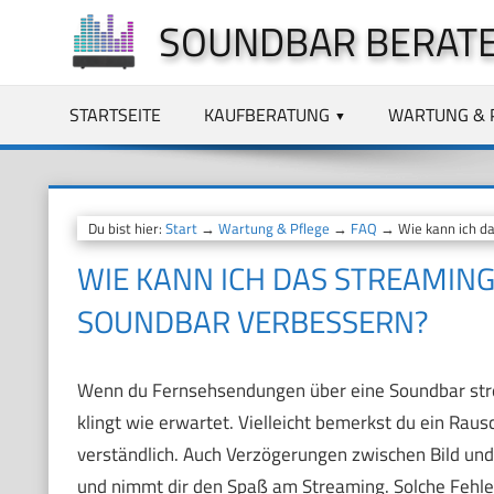
Zum
SOUNDBAR BERAT
Inhalt
springen
STARTSEITE
KAUFBERATUNG
WARTUNG & 
Du bist hier:
Start
→
Wartung & Pflege
→
FAQ
→ Wie kann ich da
WIE KANN ICH DAS STREAMIN
SOUNDBAR VERBESSERN?
Wenn du Fernsehsendungen über eine Soundbar stream
klingt wie erwartet. Vielleicht bemerkst du ein Raus
verständlich. Auch Verzögerungen zwischen Bild und
und nimmt dir den Spaß am Streaming. Solche Fehler 