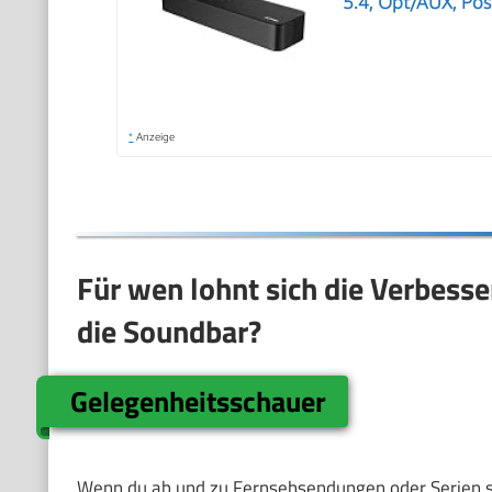
5.4, Opt/AUX, Po
*
Anzeige
Für wen lohnt sich die Verbess
die Soundbar?
Gelegenheitsschauer
Wenn du ab und zu Fernsehsendungen oder Serien s