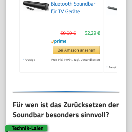
Bluetooth Soundbar
für TV Geräte
39,99 €
32,29 €
Bei Amazon ansehen
*
Anzeige
Preis inkl. MwSt., zzgl. Versandkosten
*
Anzeige
Für wen ist das Zurücksetzen der
Soundbar besonders sinnvoll?
Technik-Laien