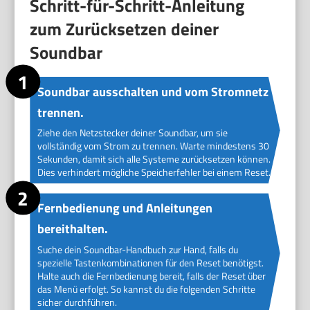
Schritt-für-Schritt-Anleitung
zum Zurücksetzen deiner
Soundbar
Soundbar ausschalten und vom Stromnetz
trennen.
Ziehe den Netzstecker deiner Soundbar, um sie
vollständig vom Strom zu trennen. Warte mindestens 30
Sekunden, damit sich alle Systeme zurücksetzen können.
Dies verhindert mögliche Speicherfehler bei einem Reset.
Fernbedienung und Anleitungen
bereithalten.
Suche dein Soundbar-Handbuch zur Hand, falls du
spezielle Tastenkombinationen für den Reset benötigst.
Halte auch die Fernbedienung bereit, falls der Reset über
das Menü erfolgt. So kannst du die folgenden Schritte
sicher durchführen.