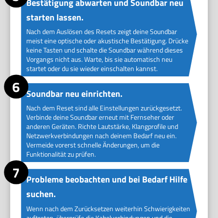
Bestätigung abwarten und Soundbar neu
starten lassen.
Nach dem Auslösen des Resets zeigt deine Soundbar
meist eine optische oder akustische Bestätigung. Drücke
keine Tasten und schalte die Soundbar während dieses
Vorgangs nicht aus. Warte, bis sie automatisch neu
startet oder du sie wieder einschalten kannst.
Soundbar neu einrichten.
Nach dem Reset sind alle Einstellungen zurückgesetzt.
Verbinde deine Soundbar erneut mit Fernseher oder
anderen Geräten. Richte Lautstärke, Klangprofile und
Netzwerkverbindungen nach deinem Bedarf neu ein.
Vermeide vorerst schnelle Änderungen, um die
Funktionalität zu prüfen.
Probleme beobachten und bei Bedarf Hilfe
suchen.
Wenn nach dem Zurücksetzen weiterhin Schwierigkeiten
auftreten, überprüfe die Kabelverbindungen und die