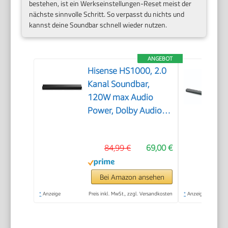
bestehen, ist ein Werkseinstellungen-Reset meist der
nächste sinnvolle Schritt. So verpasst du nichts und
kannst deine Soundbar schnell wieder nutzen.
ANGEBOT
Hisense HS1000, 2.0
Kanal Soundbar,
120W max Audio
Power, Dolby Audio,
DTS Virtual:X, Voice
Enhanced, TV Mode,
84,99 €
69,00 €
EzPlay
Bei Amazon ansehen
*
Anzeige
Preis inkl. MwSt., zzgl. Versandkosten
*
Anzeige