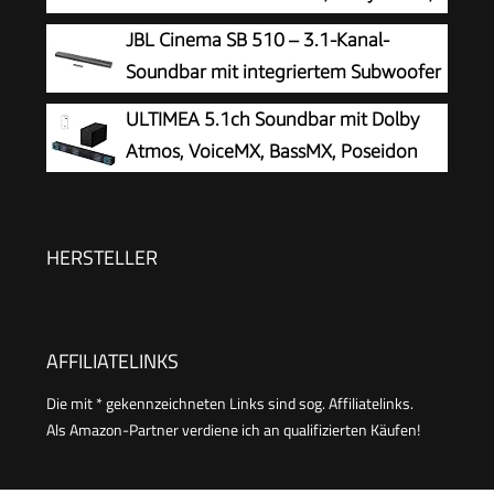
DTS Virtual:X, 6.5 Wireless subwoofer, TV Mode,
JBL Cinema SB 510 – 3.1-Kanal-
EzPlay
Soundbar mit integriertem Subwoofer
für Heimkino Sound-System – Mit
ULTIMEA 5.1ch Soundbar mit Dolby
Bluetooth-Musik-Streaming und Dolby Audio –
Atmos, VoiceMX, BassMX, Poseidon
Schwarz
M60 Boom
HERSTELLER
AFFILIATELINKS
Die mit * gekennzeichneten Links sind sog. Affiliatelinks.
Als Amazon-Partner verdiene ich an qualifizierten Käufen!