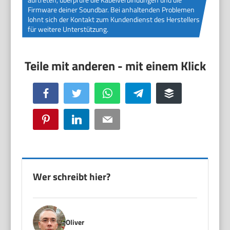
Firmware deiner Soundbar. Bei anhaltenden Problemen
lohnt sich der Kontakt zum Kundendienst des Herstellers
für weitere Unterstützung.
Facebook
Twitter
WhatsApp
Telegram
Buffer
Pinterest
LinkedIn
Email
Wer schreibt hier?
Oliver