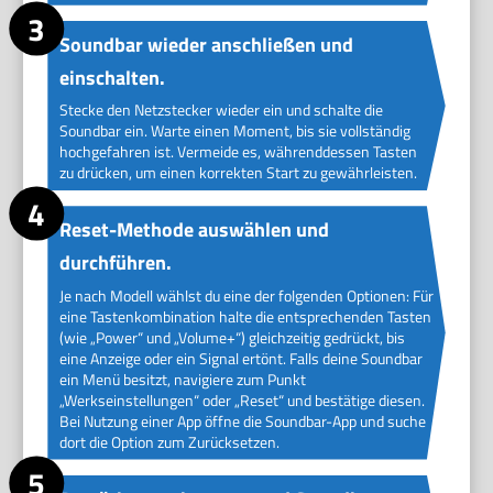
Soundbar wieder anschließen und
einschalten.
Stecke den Netzstecker wieder ein und schalte die
Soundbar ein. Warte einen Moment, bis sie vollständig
hochgefahren ist. Vermeide es, währenddessen Tasten
zu drücken, um einen korrekten Start zu gewährleisten.
Reset-Methode auswählen und
durchführen.
Je nach Modell wählst du eine der folgenden Optionen: Für
eine Tastenkombination halte die entsprechenden Tasten
(wie „Power“ und „Volume+“) gleichzeitig gedrückt, bis
eine Anzeige oder ein Signal ertönt. Falls deine Soundbar
ein Menü besitzt, navigiere zum Punkt
„Werkseinstellungen“ oder „Reset“ und bestätige diesen.
Bei Nutzung einer App öffne die Soundbar-App und suche
dort die Option zum Zurücksetzen.