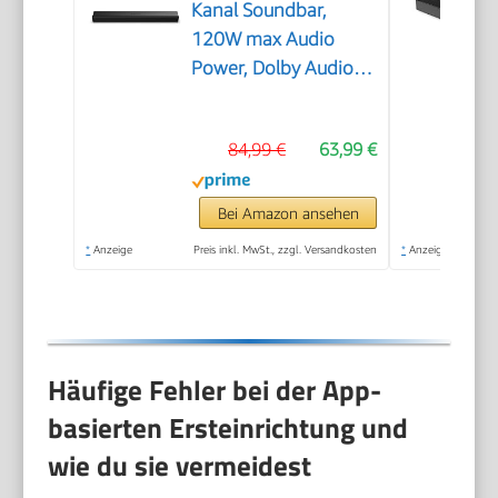
Kanal Soundbar,
120W max Audio
Power, Dolby Audio,
DTS Virtual:X, Voice
Enhanced, TV Mode,
84,99 €
63,99 €
EzPlay
Bei Amazon ansehen
*
Anzeige
Preis inkl. MwSt., zzgl. Versandkosten
*
Anzeige
Häufige Fehler bei der App-
basierten Ersteinrichtung und
wie du sie vermeidest