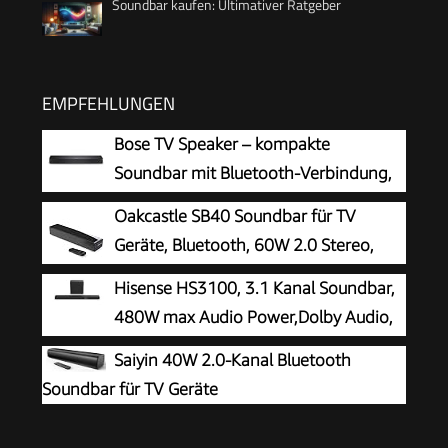
Soundbar kaufen: Ultimativer Ratgeber
EMPFEHLUNGEN
Bose TV Speaker – kompakte
Soundbar mit Bluetooth-Verbindung,
Black
Oakcastle SB40 Soundbar für TV
Geräte, Bluetooth, 60W 2.0 Stereo,
HDMI ARC
Hisense HS3100, 3.1 Kanal Soundbar,
480W max Audio Power,Dolby Audio,
DTS Virtual:X, 6.5 Wireless subwoofer, TV Mode,
Saiyin 40W 2.0-Kanal Bluetooth
EzPlay
Soundbar für TV Geräte