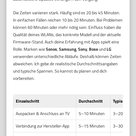
Die Zeiten variieren stark. Häufig sind es 20 bis 45 Minuten.
In einfachen Fällen reichen 10 bis 20 Minuten. Bei Problemen
können 60 Minuten oder mehr nötig sein. Einfluss haben die
Qualität deines WLANs, das konkrete Modell und der aktuelle
Firmware-Stand. Auch deine Erfahrung mit Apps spielt eine
Rolle. Marken wie
Sonos
,
Samsung
,
Sony
,
Bose
und
LG
verwenden unterschiedliche Abläufe. Deshalb können Zeiten
abweichen. Ich gebe dir realistische Durchschnittsangaben
und typische Spannen. So kannst du planen und dich
vorbereiten.
Einzelschritt
Durchschnitt
Typische Sp
Auspacken & Anschluss an TV
5–10 Minuten
3–20 Minut
Verbindung zur Hersteller-App
5–15 Minuten
3–30 Minut