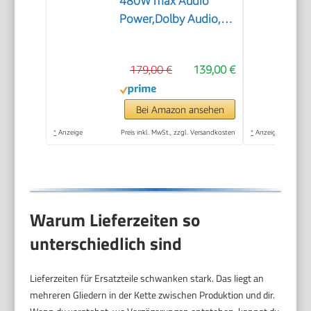
480W max Audio
Power,Dolby Audio,
DTS Virtual:X, 6.5
Wireless subwoofer,
179,00 €
139,00 €
TV Mode, EzPlay
Bei Amazon ansehen
*
Anzeige
Preis inkl. MwSt., zzgl. Versandkosten
*
Anzeige
Warum Lieferzeiten so
unterschiedlich sind
Lieferzeiten für Ersatzteile schwanken stark. Das liegt an
mehreren Gliedern in der Kette zwischen Produktion und dir.