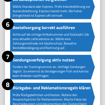
Wähle Standard oder Express. Prüfe Inlandslieferung vor
Auslandslieferung. Express kostet mehr. Bei hoher
Dringlichkeit ist Express oft sinnvoll.
Bestellvorgang korrekt ausführen
Achte auf die richtige Artikelnummer und Stückzahl. Gib
eine aktuelle Lieferadresse an. Wähle eine
Zahlungsmethode mit Käuferschutz. Bewahre
Bestellbestätigung und Rechnung auf.
Sendungsverfolgung aktiv nutzen
Fordere die Trackingnummer an. Verfolge Sendungen
täglich. So erkennst du Verzögerungen früh und kannst
beim Anbieter nachfragen.
Rückgabe- und Reklamationsregeln klären
Prüfe Rückgabefristen und Kosten. Notiere den
Ansprechpartner für Reklamationen. Mache Fotos bei
Beschädigungen und dokumentiere den Zustand beim