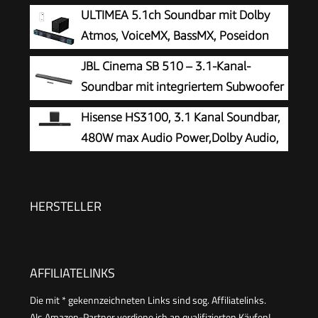
DTS Virtual:X, Voice Enhanced, TV
ULTIMEA 5.1ch Soundbar mit Dolby
Mode, EzPlay
Atmos, VoiceMX, BassMX, Poseidon
M60 Boom
JBL Cinema SB 510 – 3.1-Kanal-
Soundbar mit integriertem Subwoofer
für Heimkino Sound-System – Mit
Hisense HS3100, 3.1 Kanal Soundbar,
Bluetooth-Musik-Streaming und Dolby Audio –
480W max Audio Power,Dolby Audio,
Schwarz
DTS Virtual:X, 6.5 Wireless subwoofer, TV Mode,
EzPlay
HERSTELLER
AFFILIATELINKS
Die mit * gekennzeichneten Links sind sog. Affiliatelinks.
Als Amazon-Partner verdiene ich an qualifizierten Käufen!