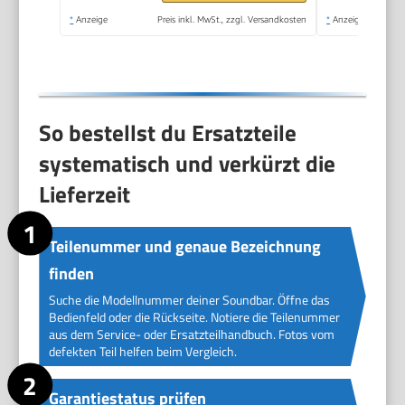
*
Anzeige
Preis inkl. MwSt., zzgl. Versandkosten
*
Anzeige
So bestellst du Ersatzteile
systematisch und verkürzt die
Lieferzeit
Teilenummer und genaue Bezeichnung
finden
Suche die Modellnummer deiner Soundbar. Öffne das
Bedienfeld oder die Rückseite. Notiere die Teilenummer
aus dem Service- oder Ersatzteilhandbuch. Fotos vom
defekten Teil helfen beim Vergleich.
Garantiestatus prüfen