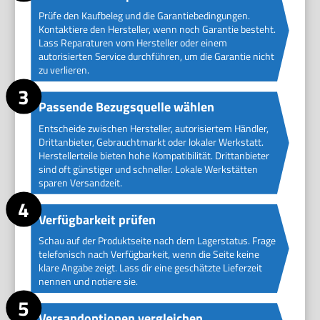
Prüfe den Kaufbeleg und die Garantiebedingungen.
Kontaktiere den Hersteller, wenn noch Garantie besteht.
Lass Reparaturen vom Hersteller oder einem
autorisierten Service durchführen, um die Garantie nicht
zu verlieren.
Passende Bezugsquelle wählen
Entscheide zwischen Hersteller, autorisiertem Händler,
Drittanbieter, Gebrauchtmarkt oder lokaler Werkstatt.
Herstellerteile bieten hohe Kompatibilität. Drittanbieter
sind oft günstiger und schneller. Lokale Werkstätten
sparen Versandzeit.
Verfügbarkeit prüfen
Schau auf der Produktseite nach dem Lagerstatus. Frage
telefonisch nach Verfügbarkeit, wenn die Seite keine
klare Angabe zeigt. Lass dir eine geschätzte Lieferzeit
nennen und notiere sie.
Versandoptionen vergleichen