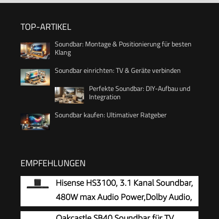
TOP-ARTIKEL
Soundbar: Montage & Positionierung für besten
Klang
Soundbar einrichten: TV & Geräte verbinden
Perfekte Soundbar: DIY-Aufbau und
Integration
Soundbar kaufen: Ultimativer Ratgeber
EMPFEHLUNGEN
Hisense HS3100, 3.1 Kanal Soundbar,
480W max Audio Power,Dolby Audio,
DTS Virtual:X, 6.5 Wireless subwoofer, TV Mode,
Oakcastle SB40 Soundbar für TV