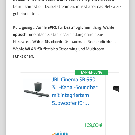
Damit kannst du flexibel streamen, musst aber das Netzwerk
gut einrichten.
Kurz gesagt: Wähle
eARC
für bestmöglichen Klang. Wähle
optisch
für einfache, stabile Verbindung ohne neue
Hardware. Wähle
Bluetooth
für maximale Bequemlichkeit.
Wähle
WLAN
für flexibles Streaming und Multiroom-
Funktionen.
EMPFEHLUNG
JBL Cinema SB 550 –
3.1-Kanal-Soundbar
mit integriertem
Subwoofer für
Heimkino Sound-
System – Mit
169,00 €
Bluetooth-Musik-
Streaming und Dolby