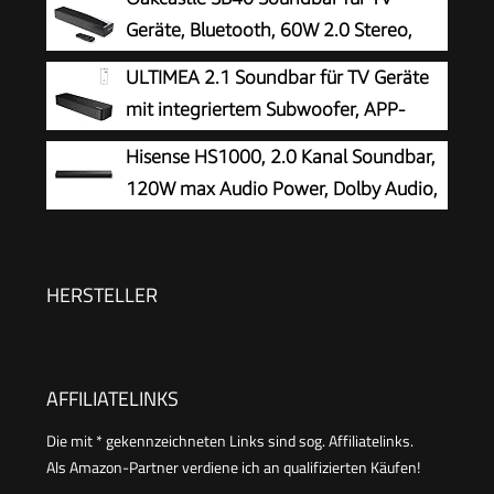
EzPlay
Geräte, Bluetooth, 60W 2.0 Stereo,
HDMI ARC
ULTIMEA 2.1 Soundbar für TV Geräte
mit integriertem Subwoofer, APP-
Steuerung, 132W All-in-One PC
Hisense HS1000, 2.0 Kanal Soundbar,
Soundbar für Gaming, TV Lautsprecher mit
120W max Audio Power, Dolby Audio,
Verstellbarem Bass, Bluetooth® 5.4, Opt/AUX,
DTS Virtual:X, Voice Enhanced, TV
Poseidon M20 Pro
Mode, EzPlay
HERSTELLER
AFFILIATELINKS
Die mit * gekennzeichneten Links sind sog. Affiliatelinks.
Als Amazon-Partner verdiene ich an qualifizierten Käufen!