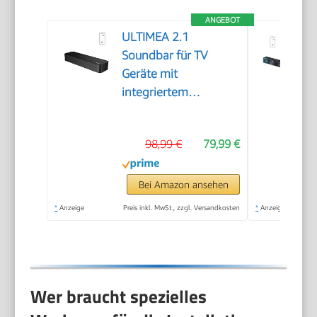
ANGEBOT
ULTIMEA 2.1
Soundbar für TV
Geräte mit
integriertem
Subwoofer, APP-
Steuerung, 132W All-
98,99 €
79,99 €
in-One PC Soundbar
für Gaming, TV
Lautsprecher mit
Bei Amazon ansehen
Verstellbarem Bass,
*
Anzeige
Preis inkl. MwSt., zzgl. Versandkosten
*
Anzeige
Bluetooth® 5.4,
Opt/AUX, Poseidon
M20 Pro
Wer braucht spezielles