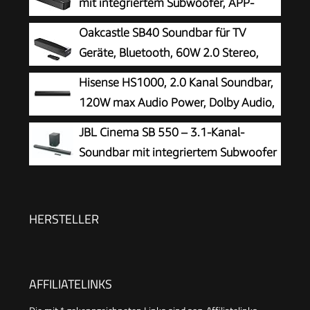
mit integriertem Subwoofer, APP-
Steuerung, 132W All-in-One PC
Oakcastle SB40 Soundbar für TV
Soundbar für Gaming, TV Lautsprecher mit
Geräte, Bluetooth, 60W 2.0 Stereo,
Verstellbarem Bass, Bluetooth® 5.4, Opt/AUX,
HDMI ARC
Hisense HS1000, 2.0 Kanal Soundbar,
Poseidon M20 Pro
120W max Audio Power, Dolby Audio,
DTS Virtual:X, Voice Enhanced, TV
JBL Cinema SB 550 – 3.1-Kanal-
Mode, EzPlay
Soundbar mit integriertem Subwoofer
für Heimkino Sound-System – Mit
Bluetooth-Musik-Streaming und Dolby Audio –
Schwarz
HERSTELLER
AFFILIATELINKS