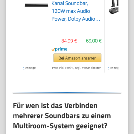
Kanal Soundbar,
120W max Audio
Power, Dolby Audio,
DTS Virtual:X, Voice
Enhanced, TV Mode,
84,99 €
69,00 €
EzPlay
Bei Amazon ansehen
*
Anzeige
Preis inkl. MwSt., zzgl. Versandkosten
*
Anzeige
Für wen ist das Verbinden
mehrerer Soundbars zu einem
Multiroom-System geeignet?