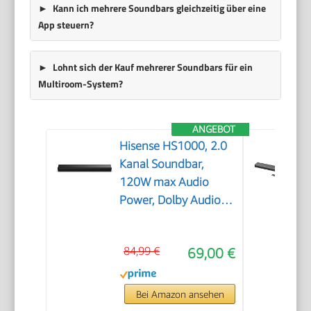
Kann ich mehrere Soundbars gleichzeitig über eine
App steuern?
Lohnt sich der Kauf mehrerer Soundbars für ein
Multiroom-System?
ANGEBOT
Hisense HS1000, 2.0
Kanal Soundbar,
120W max Audio
Power, Dolby Audio,
DTS Virtual:X, Voice
Enhanced, TV Mode,
84,99 €
69,00 €
EzPlay
Bei Amazon ansehen