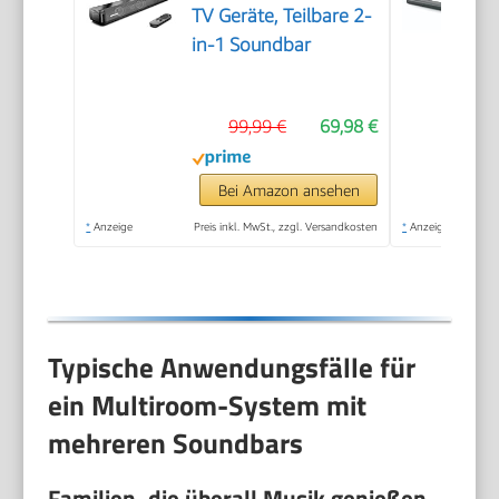
TV Geräte, Teilbare 2-
in-1 Soundbar
99,99 €
69,98 €
Bei Amazon ansehen
*
Anzeige
Preis inkl. MwSt., zzgl. Versandkosten
*
Anzeige
Typische Anwendungsfälle für
ein Multiroom-System mit
mehreren Soundbars
Familien, die überall Musik genießen