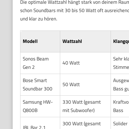
Die optimale Wattzahl hängt stark von deinem Raum
schon Soundbars mit 30 bis 50 Watt oft ausreichend
und klar zu hören.
Modell
Wattzahl
Klangqu
Sonos Beam
Sehr kl
40 Watt
Gen 2
Stimm
Bose Smart
Ausgew
50 Watt
Soundbar 300
Bass gu
Samsung HW-
330 Watt (gesamt
Kraftvo
Q800B
mit Subwoofer)
Bass
300 Watt (gesamt
Solider 
JBL Bar 2.1