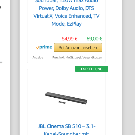
Soundbar, 120W max Audio
n
Power, Dolby Audio, DTS
Virtual:X, Voice Enhanced, TV
Mode, EzPlay
84,99 €
69,00 €
Bei Amazon ansehen
*
Anzeige
Preis inkl. MwSt., zzgl. Versandkosten
EMPFEHLUNG
JBL Cinema SB 510 – 3.1-
Kanal-Soundbar mit