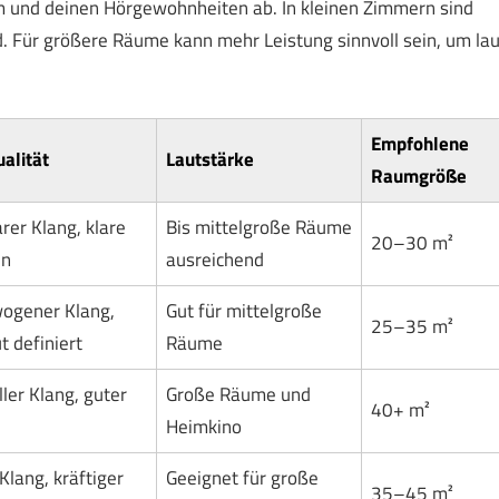
 und deinen Hörgewohnheiten ab. In kleinen Zimmern sind
. Für größere Räume kann mehr Leistung sinnvoll sein, um lau
Empfohlene
alität
Lautstärke
Raumgröße
arer Klang, klare
Bis mittelgroße Räume
20–30 m²
en
ausreichend
ogener Klang,
Gut für mittelgroße
25–35 m²
t definiert
Räume
ller Klang, guter
Große Räume und
40+ m²
Heimkino
Klang, kräftiger
Geeignet für große
35–45 m²