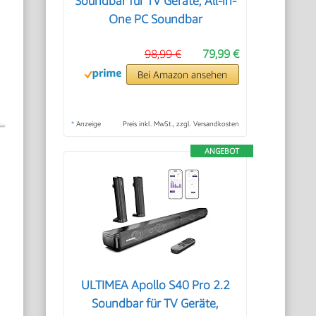
Soundbar für TV Geräte, All-in-
One PC Soundbar
98,99 €
79,99 €
Bei Amazon ansehen
*
Anzeige
Preis inkl. MwSt., zzgl. Versandkosten
ANGEBOT
e
ULTIMEA Apollo S40 Pro 2.2
Soundbar für TV Geräte,