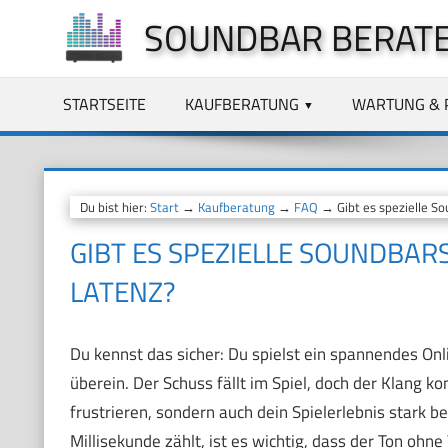
Zum
SOUNDBAR BERAT
Inhalt
springen
STARTSEITE
KAUFBERATUNG
WARTUNG & 
Du bist hier:
Start
→
Kaufberatung
→
FAQ
→ Gibt es spezielle So
GIBT ES SPEZIELLE SOUNDBAR
LATENZ?
Du kennst das sicher: Du spielst ein spannendes Onli
überein. Der Schuss fällt im Spiel, doch der Klang k
frustrieren, sondern auch dein Spielerlebnis stark b
Millisekunde zählt, ist es wichtig, dass der Ton 