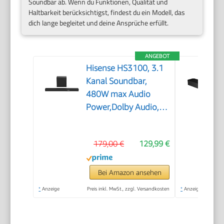
Soundbar ab. Wenn du Funktionen, Qualität und
Haltbarkeit berücksichtigst, findest du ein Modell, das
dich lange begleitet und deine Ansprüche erfüllt.
ANGEBOT
Hisense HS3100, 3.1
Kanal Soundbar,
480W max Audio
Power,Dolby Audio,
DTS Virtual:X, 6.5
Wireless subwoofer,
179,00 €
129,99 €
TV Mode, EzPlay
Bei Amazon ansehen
*
Anzeige
Preis inkl. MwSt., zzgl. Versandkosten
*
Anzeige