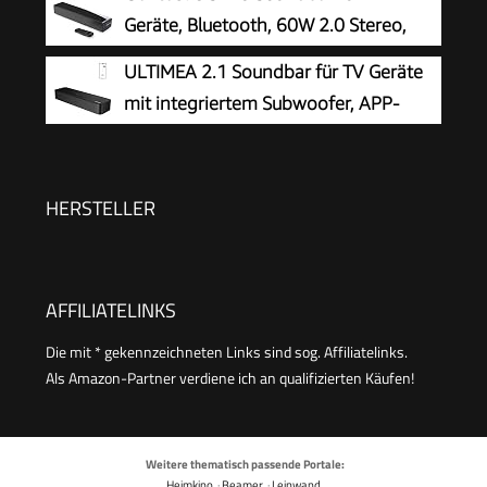
EzPlay
Geräte, Bluetooth, 60W 2.0 Stereo,
HDMI ARC
ULTIMEA 2.1 Soundbar für TV Geräte
mit integriertem Subwoofer, APP-
Steuerung, 132W All-in-One PC
Soundbar für Gaming, TV Lautsprecher mit
Verstellbarem Bass, Bluetooth® 5.4, Opt/AUX,
HERSTELLER
Poseidon M20 Pro
AFFILIATELINKS
Die mit * gekennzeichneten Links sind sog. Affiliatelinks.
Als Amazon-Partner verdiene ich an qualifizierten Käufen!
Weitere thematisch passende Portale:
Heimkino
·
Beamer
·
Leinwand