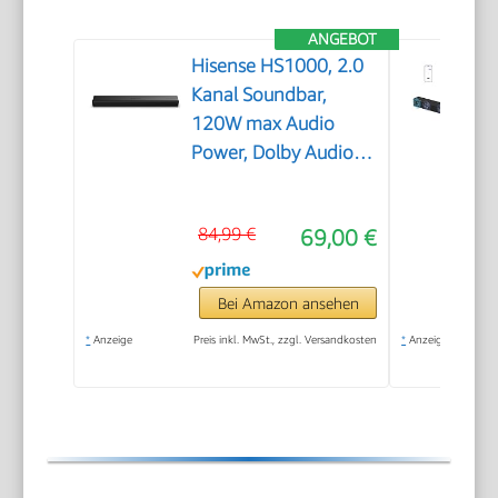
ANGEBOT
Hisense HS1000, 2.0
Kanal Soundbar,
120W max Audio
Power, Dolby Audio,
DTS Virtual:X, Voice
Enhanced, TV Mode,
84,99 €
69,00 €
EzPlay
Bei Amazon ansehen
*
Anzeige
Preis inkl. MwSt., zzgl. Versandkosten
*
Anzeige