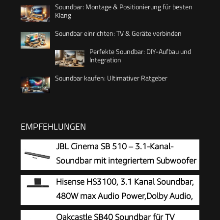
Soundbar: Montage & Positionierung für besten
Klang
Soundbar einrichten: TV & Geräte verbinden
Perfekte Soundbar: DIY-Aufbau und
Integration
Soundbar kaufen: Ultimativer Ratgeber
EMPFEHLUNGEN
JBL Cinema SB 510 – 3.1-Kanal-
Soundbar mit integriertem Subwoofer
für Heimkino Sound-System – Mit
Hisense HS3100, 3.1 Kanal Soundbar,
Bluetooth-Musik-Streaming und Dolby Audio –
480W max Audio Power,Dolby Audio,
Schwarz
DTS Virtual:X, 6.5 Wireless subwoofer, TV Mode,
Oakcastle SB40 Soundbar für TV