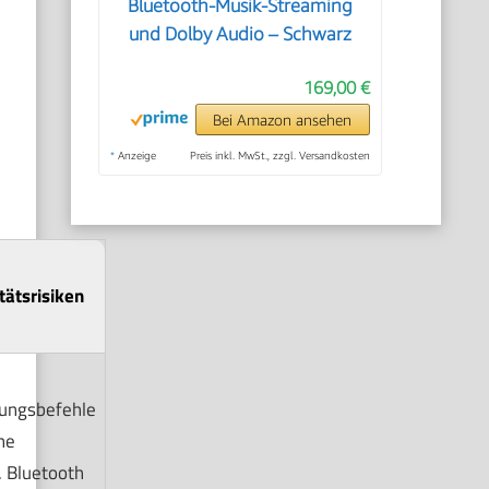
Bluetooth-Musik-Streaming
und Dolby Audio – Schwarz
169,00 €
Bei Amazon ansehen
*
Anzeige
Preis inkl. MwSt., zzgl. Versandkosten
tätsrisiken
ungsbefehle
he
 Bluetooth