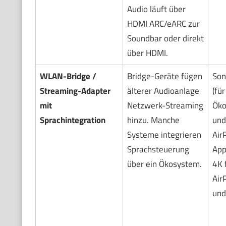
Audio läuft über
HDMI ARC/eARC zur
Soundbar oder direkt
über HDMI.
WLAN-Bridge /
Bridge-Geräte fügen
Son
Streaming-Adapter
älterer Audioanlage
(fü
mit
Netzwerk-Streaming
Öko
Sprachintegration
hinzu. Manche
und
Systeme integrieren
AirP
Sprachsteuerung
App
über ein Ökosystem.
4K 
Air
und 