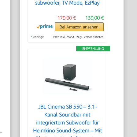
subwoofer, TV Mode, EzPlay
179,00 €
139,00 €
Bei Amazon ansehen
*
Anzeige
Preis inkl. MwSt., zzgl. Versandkosten
EMPFEHLUNG
JBL Cinema SB 550 – 3.1-
Kanal-Soundbar mit
integriertem Subwoofer für
Heimkino Sound-System – Mit