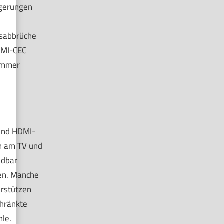
gerungen
sabbrüche
DMI-CEC
 immer
.
und HDMI-
 am TV und
ndbar
ren. Manche
erstützen
chränkte
le.