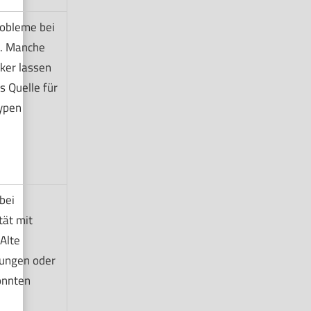
robleme bei
n. Manche
ker lassen
ls Quelle für
typen
.
bei
tät mit
Alte
ungen oder
önnten