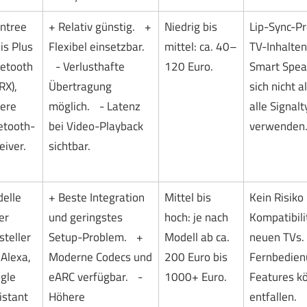
ntree
+ Relativ günstig. +
Niedrig bis
Lip-Sync-P
is Plus
Flexibel einsetzbar.
mittel: ca. 40–
TV-Inhalte
uetooth
- Verlusthafte
120 Euro.
Smart Spea
RX),
Übertragung
sich nicht a
ere
möglich. - Latenz
alle Signal
etooth-
bei Video-Playback
verwenden
eiver.
sichtbar.
elle
+ Beste Integration
Mittel bis
Kein Risiko 
er
und geringstes
hoch: je nach
Kompatibili
steller
Setup-Problem. +
Modell ab ca.
neuen TVs. 
 Alexa,
Moderne Codecs und
200 Euro bis
Fernbedien
gle
eARC verfügbar. -
1000+ Euro.
Features k
istant
Höhere
entfallen.