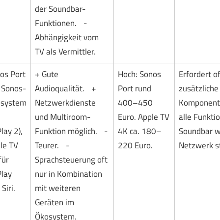
der Soundbar-
Funktionen. -
Abhängigkeit vom
TV als Vermittler.
os Port
+ Gute
Hoch: Sonos
Erfordert of
r Sonos-
Audioqualität. +
Port rund
zusätzliche
system
Netzwerkdienste
400–450
Komponente
und Multiroom-
Euro. Apple TV
alle Funkti
lay 2),
Funktion möglich. -
4K ca. 180–
Soundbar w
le TV
Teurer. -
220 Euro.
Netzwerk s
für
Sprachsteuerung oft
Play
nur in Kombination
Siri.
mit weiteren
Geräten im
Ökosystem.