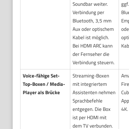
Soundbar weiter.
ggf.
Verbindung per
Blu
Bluetooth, 3,5 mm
Emp
Aux oder optischem
ode
Kabel ist möglich.
opt
Bei HDMI ARC kann
Kab
der Fernseher die
Verbindung steuern.
Voice-fähige Set-
Streaming-Boxen
Am
Top-Boxen / Media-
mit integriertem
Fir
Player als Brücke
Assistenten nehmen
Cub
Sprachbefehle
App
entgegen. Die Box
4K.
ist per HDMI mit
dem TV verbunden.