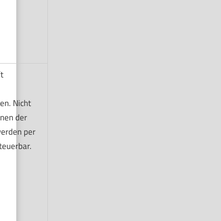
t
n. Nicht
onen der
erden per
teuerbar.