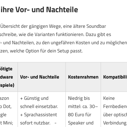
ihre Vor- und Nachteile
e Übersicht der gängigen Wege, eine ältere Soundbar
chreibe, wie die Varianten funktionieren. Dazu gibt es
r- und Nachteilen, zu den ungefähren Kosten und zu möglichen
tzen, welche Option für dein Setup passt.
ötigte
dware
Vor- und Nachteile
Kostenrahmen
Kompatibili
ispiele)
azon
+ Günstig und
Niedrig bis
Keine
o Dot,
schnell einsetzbar.
mittel: ca. 30–
Fernbedien
gle
+ Sprachassistent
80 Euro für
über optisc
t Mini;
sofort nutzbar. -
Speaker und
Verbindung.