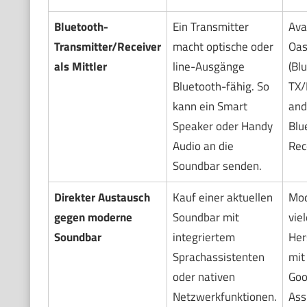
Bluetooth-
Ein Transmitter
Ava
Transmitter/Receiver
macht optische oder
Oas
als Mittler
line-Ausgänge
(Bl
Bluetooth-fähig. So
TX/
kann ein Smart
and
Speaker oder Handy
Blu
Audio an die
Rec
Soundbar senden.
Direkter Austausch
Kauf einer aktuellen
Mod
gegen moderne
Soundbar mit
viel
Soundbar
integriertem
Her
Sprachassistenten
mit
oder nativen
Goo
Netzwerkfunktionen.
Ass