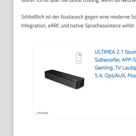
teurer. Es ist aber die beste Lösung, wenn du Netzw
Schließlich ist der Austausch gegen eine moderne So
Integration, eARC und native Sprachassistenz willst. S
ULTIMEA 2.1 Sound
Subwoofer, APP-S
Gaming, TV Lautsp
5.4, Opt/AUX, Po
*
Anzeige