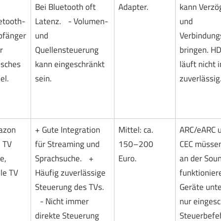
Bei Bluetooth oft
Adapter.
kann Verzö
etooth-
Latenz. - Volumen-
und
fänger
und
Verbindung
r
Quellensteuerung
bringen. H
isches
kann eingeschränkt
läuft nicht
el.
sein.
zuverlässig
azon
+ Gute Integration
Mittel: ca.
ARC/eARC 
e TV
für Streaming und
150–200
CEC müssen
e,
Sprachsuche. +
Euro.
an der Sou
le TV
Häufig zuverlässige
funktionie
Steuerung des TVs.
Geräte unt
- Nicht immer
nur einges
direkte Steuerung
Steuerbefeh