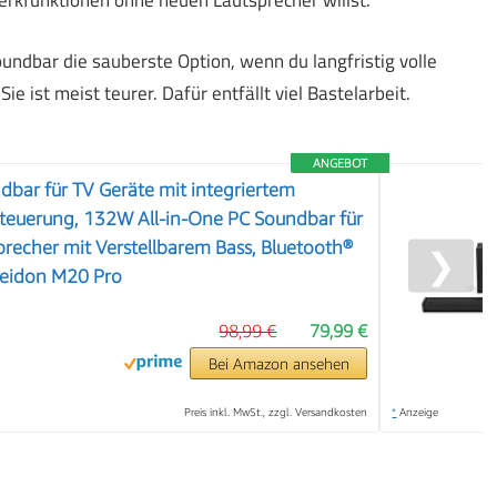
erkfunktionen ohne neuen Lautsprecher willst.
undbar die sauberste Option, wenn du langfristig volle
ie ist meist teurer. Dafür entfällt viel Bastelarbeit.
ANGEBOT
bar für TV Geräte mit integriertem
teuerung, 132W All-in-One PC Soundbar für
recher mit Verstellbarem Bass, Bluetooth®
❯
seidon M20 Pro
98,99 €
79,99 €
Bei Amazon ansehen
Preis inkl. MwSt., zzgl. Versandkosten
*
Anzeige