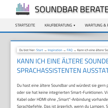
Zum
SOUNDBAR BERAT
Inhalt
springen
STARTSEITE
KAUFBERATUNG
WARTUNG & 
Du bist hier:
Start
→
Inspiration
→
FAQ
→ Kann ich eine ältere S
KANN ICH EINE ÄLTERE SOUND
SPRACHASSISTENTEN AUSSTA
Du hast eine ältere Soundbar und würdest sie gern p
oder sie hat keine integrierten Smart-Funktionen. V
Kabel oder HDMI ohne „Smart“-Anbindung vorhanden is
Sprachbefehle. Das ist ärgerlich, wenn du Lampen, S