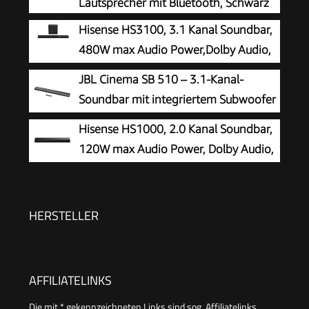
Lautsprecher mit Bluetooth, Schwarz
Hisense HS3100, 3.1 Kanal Soundbar,
480W max Audio Power,Dolby Audio,
DTS Virtual:X, 6.5 Wireless subwoofer, TV Mode,
JBL Cinema SB 510 – 3.1-Kanal-
EzPlay
Soundbar mit integriertem Subwoofer
für Heimkino Sound-System – Mit
Hisense HS1000, 2.0 Kanal Soundbar,
Bluetooth-Musik-Streaming und Dolby Audio –
120W max Audio Power, Dolby Audio,
Schwarz
DTS Virtual:X, Voice Enhanced, TV
Mode, EzPlay
HERSTELLER
AFFILIATELINKS
Die mit * gekennzeichneten Links sind sog. Affiliatelinks.