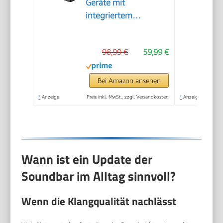
Geräte mit
integriertem
Subwoofer, APP-
Steuerung, 132W All-
98,99 €
59,99 €
in-One PC Soundbar
für Gaming, TV
Lautsprecher mit
Bei Amazon ansehen
Verstellbarem Bass,
*
Anzeige
Preis inkl. MwSt., zzgl. Versandkosten
*
Anzeige
Bluetooth® 5.4,
Opt/AUX, Poseidon
M20 Pro
Wann ist ein Update der
Soundbar im Alltag sinnvoll?
Wenn die Klangqualität nachlässt